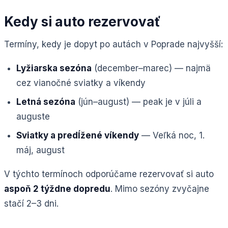
Kedy si auto rezervovať
Termíny, kedy je dopyt po autách v Poprade najvyšší:
Lyžiarska sezóna
(december–marec) — najmä
cez vianočné sviatky a víkendy
Letná sezóna
(jún–august) — peak je v júli a
auguste
Sviatky a predĺžené víkendy
— Veľká noc, 1.
máj, august
V týchto termínoch odporúčame rezervovať si auto
aspoň 2 týždne dopredu
. Mimo sezóny zvyčajne
stačí 2–3 dni.