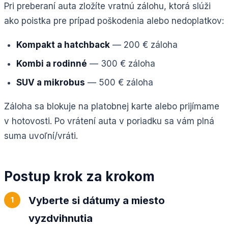
Pri preberaní auta zložíte vratnú zálohu, ktorá slúži
ako poistka pre prípad poškodenia alebo nedoplatkov:
Kompakt a hatchback
— 200 € záloha
Kombi a rodinné
— 300 € záloha
SUV a mikrobus
— 500 € záloha
Záloha sa blokuje na platobnej karte alebo prijímame
v hotovosti. Po vrátení auta v poriadku sa vám plná
suma uvoľní/vráti.
Postup krok za krokom
Vyberte si dátumy a miesto
vyzdvihnutia