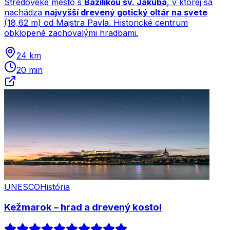
Stredoveké mesto s
Bazilikou sv. Jakuba
, v ktorej sa
nachádza
najvyšší drevený gotický oltár na svete
(18,62 m) od Majstra Pavla. Historické centrum
obklopené zachovalými hradbami.
24 km
20 min
UNESCO
História
Kežmarok – hrad a drevený kostol