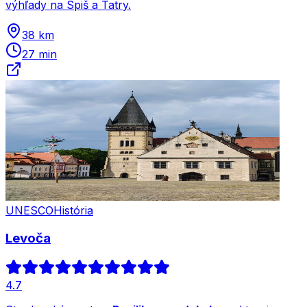
výhľady na Spiš a Tatry.
38 km
27 min
UNESCO
História
Levoča
4.7