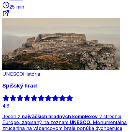
25 min
UNESCO
História
Spišský hrad
4.8
Jeden z
najväčších hradných komplexov
v strednej
Európe, zapísaný na zoznam
UNESCO
. Monumentálna
zrúcanina na vápencovom brale ponúka dychberúce