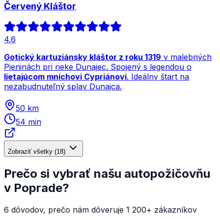
Červený Kláštor
4.6
Gotický kartuziánsky kláštor z roku 1319
v malebných
Pieninách pri rieke Dunajec. Spojený s legendou o
lietajúcom mníchovi Cypriánovi
. Ideálny štart na
nezabudnuteľný splav Dunajca.
50 km
54 min
Zobraziť všetky
(
18
)
Prečo si vybrať našu autopožičovňu
v Poprade?
6 dôvodov, prečo nám dôveruje 1 200+ zákazníkov