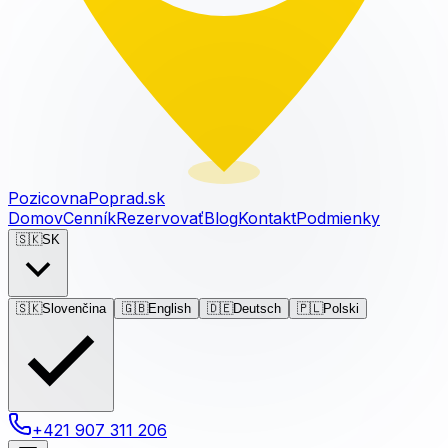
PozicovnaPoprad.sk
Domov
Cenník
Rezervovať
Blog
Kontakt
Podmienky
🇸🇰
SK
🇸🇰
Slovenčina
🇬🇧
English
🇩🇪
Deutsch
🇵🇱
Polski
+421 907 311 206