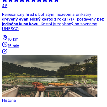
4.5
Renesančný hrad s bohatým múzeom a unikátny
drevený evanjelický kostol z roku 1717
, postavený
bez
jediného kusa kovu
. Kostol je zapísaný na zozname
UNESCO.
16 km
15 min
História