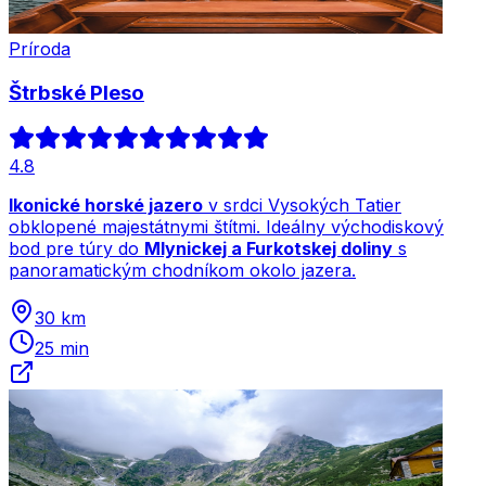
Príroda
Štrbské Pleso
4.8
Ikonické horské jazero
v srdci Vysokých Tatier
obklopené majestátnymi štítmi. Ideálny východiskový
bod pre túry do
Mlynickej a Furkotskej doliny
s
panoramatickým chodníkom okolo jazera.
30 km
25 min