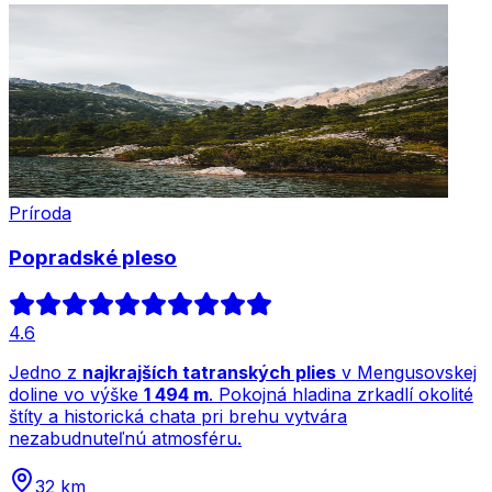
Príroda
Popradské pleso
4.6
Jedno z
najkrajších tatranských plies
v Mengusovskej
doline vo výške
1 494 m
. Pokojná hladina zrkadlí okolité
štíty a historická chata pri brehu vytvára
nezabudnuteľnú atmosféru.
32 km