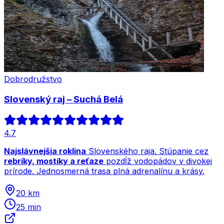
Dobrodružstvo
Slovenský raj – Suchá Belá
4.7
Najslávnejšia roklina
Slovenského raja. Stúpanie cez
rebríky, mostíky a reťaze
pozdĺž vodopádov v divokej
prírode. Jednosmerná trasa plná adrenalínu a krásy.
20 km
25 min