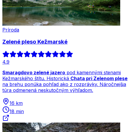
Príroda
Zelené pleso Kežmarské
4.9
Smaragdovo zelené jazero
pod kamennými stenami
Kežmarského štítu. Historická
Chata pri Zelenom plese
na brehu ponúka pohľad ako z rozprávky. Náročnejšia
túra odmenená neskutočným výhľadom.
16 km
18 min